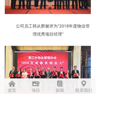
公司员工韩从辉被评为“2018年度物业管
理优秀项目经理”
낀
끡
뀴
끇
首页
项目
新闻
联系我们
公司员工洪云聪被评为“2018年度最美物
业人”